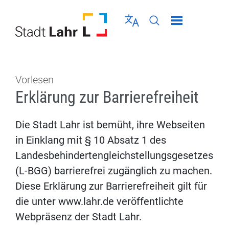
Direkt zur Navigation springen
Direkt zum Inhalt springen
Menü schließen
Sprache wählen
Seiten-Suche abschic
Vorlesen
Erklärung zur Barrierefreiheit
Die Stadt Lahr ist bemüht, ihre Webseiten
in Einklang mit § 10 Absatz 1 des
Landesbehindertengleichstellungsgesetzes
(L-BGG) barrierefrei zugänglich zu machen.
Diese Erklärung zur Barrierefreiheit gilt für
die unter www.lahr.de veröffentlichte
Webpräsenz der Stadt Lahr.