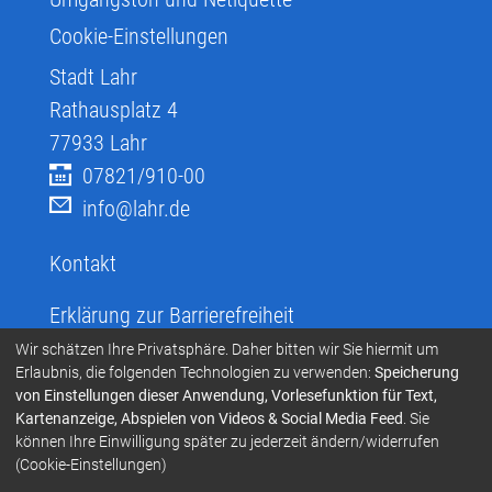
Cookie-Einstellungen
Stadt Lahr
Rathausplatz 4
77933
Lahr
07821/910-00
info@lahr.de
Kontakt
Erklärung zur Barrierefreiheit
Infos zur Barrierefreiheit
Wir schätzen Ihre Privatsphäre. Daher bitten wir Sie hiermit um
Erlaubnis, die folgenden Technologien zu verwenden:
Speicherung
Infos in leichter Sprache
von Einstellungen dieser Anwendung, Vorlesefunktion für Text,
Kartenanzeige, Abspielen von Videos & Social Media Feed
. Sie
Infos zur Gebärdensprache
können Ihre Einwilligung später zu jederzeit ändern/widerrufen
Übersetzen und Vorlesen
(Cookie-Einstellungen)